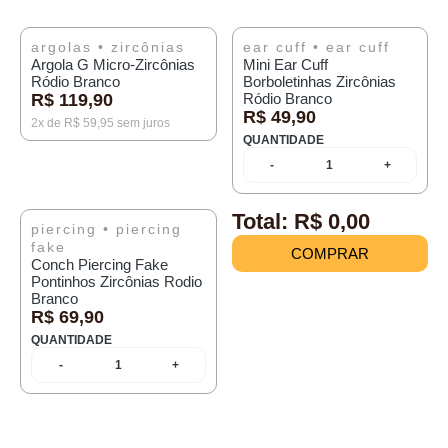
ESGOTADO
argolas
•
zircônias
ear cuff
•
ear cuff
Argola G Micro-Zircônias
Mini Ear Cuff
Ródio Branco
Borboletinhas Zircônias
R$ 119,90
Ródio Branco
R$ 49,90
2x de R$ 59,95 sem juros
QUANTIDADE
-
1
+
Total:
R$ 0,00
piercing
•
piercing
fake
COMPRAR
Conch Piercing Fake
Pontinhos Zircônias Rodio
Branco
R$ 69,90
QUANTIDADE
-
1
+