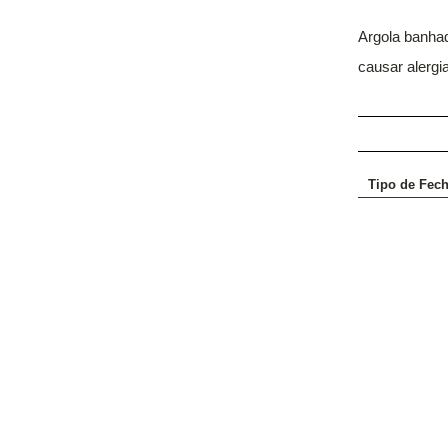
Argola banhad
causar alergia
Tipo de Fec