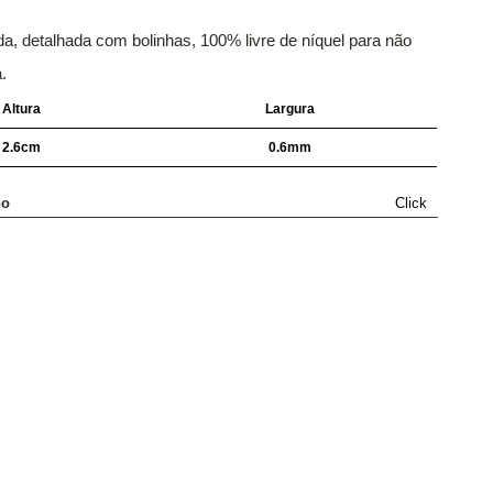
a, detalhada com bolinhas, 100% livre de níquel para não
.
Altura
Largura
2.6cm
0.6mm
ho
Click