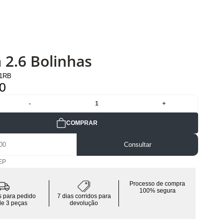
 2.6 Bolinhas
01RB
0
-
1
+
COMPRAR
Consultar
EP
Processo de compra
100% segura
is para pedido
7 dias corridos para
de 3 peças
devolução