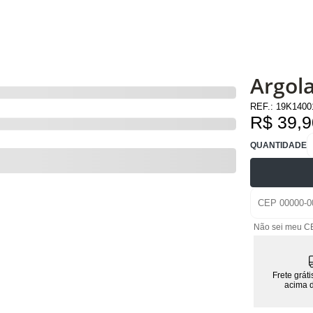
Argola
REF.:
19K140
R$ 39,9
QUANTIDADE
Não sei meu C
Frete grát
acima 