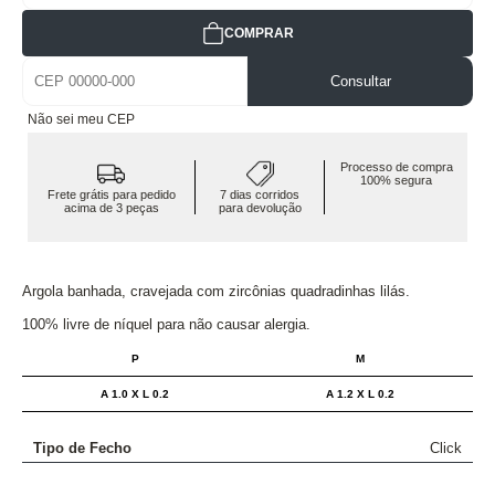
COMPRAR
Consultar
Não sei meu CEP
Processo de compra
100% segura
Frete grátis para pedido
7 dias corridos
acima de 3 peças
para devolução
Argola banhada, cravejada com zircônias quadradinhas lilás.
100% livre de níquel para não causar alergia.
P
M
A 1.0 X L 0.2
A 1.2 X L 0.2
Tipo de Fecho
Click