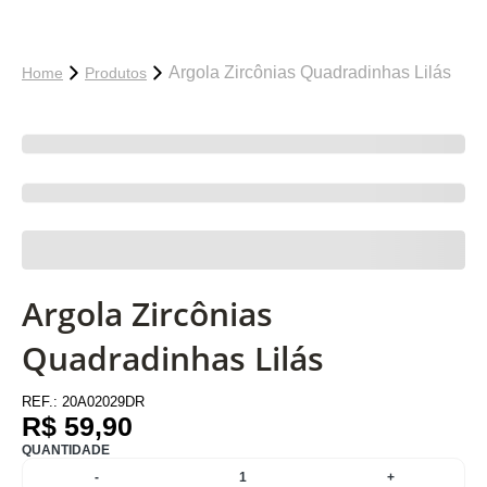
Argola Zircônias Quadradinhas Lilás
Home
Produtos
Argola Zircônias
Quadradinhas Lilás
REF.:
20A02029DR
R$ 59,90
QUANTIDADE
-
1
+