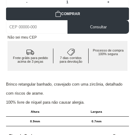
-
1
+
COMPRAR
Consultar
Não sei meu CEP
Processo de compra
100% segura
Frete grátis para pedido
7 dias corridos
acima de 3 peças
para devolução
Brinco retangular banhado, cravejado com uma zircônia, detalhado
com riscos de arame.
100% livre de níquel para não causar alergia.
Altura
Largura
0.9mm
0.7mm