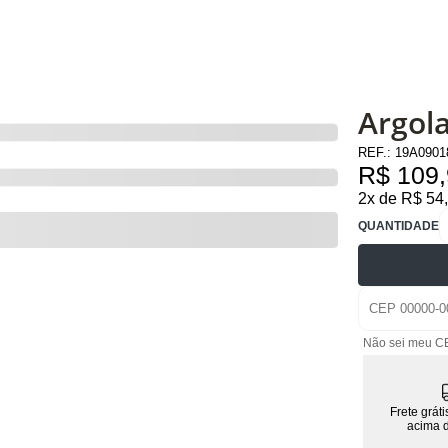
Argol
REF.:
19A090
R$ 109
2x de R$ 54
QUANTIDADE
Não sei meu C
Frete grát
acima 