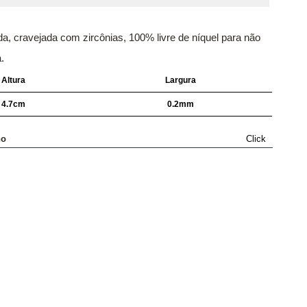
a, cravejada com zircônias, 100% livre de níquel para não
.
Altura
Largura
4.7cm
0.2mm
ho
Click