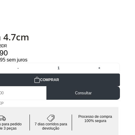
a 4.7cm
18DR
,90
,95 sem juros
-
1
+
COMPRAR
Consultar
EP
Processo de compra
100% segura
is para pedido
7 dias corridos para
de 3 peças
devolução