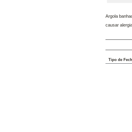
Argola banhad
causar alergia
Tipo de Fec