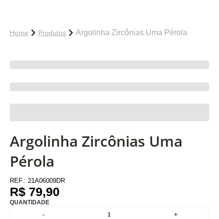
Argolinha Zircônias Uma Pérola
Home
Produtos
Argolinha Zircônias Uma
Pérola
REF.:
21A06009DR
R$ 79,90
QUANTIDADE
-
1
+