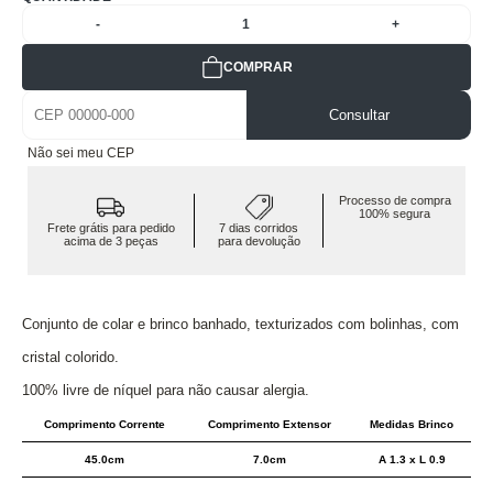
-
1
+
COMPRAR
Consultar
Não sei meu CEP
Processo de compra
100% segura
Frete grátis para pedido
7 dias corridos
acima de 3 peças
para devolução
Conjunto de colar e brinco banhado, texturizados com bolinhas, com
cristal colorido.
100% livre de níquel para não causar alergia.
Comprimento Corrente
Comprimento Extensor
Medidas Brinco
45.0cm
7.0cm
A 1.3 x L 0.9