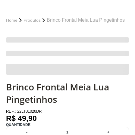
Brinco Frontal Meia Lua Pingetinhos
Home
Produtos
Brinco Frontal Meia Lua
Pingetinhos
REF.:
22LT01020DR
R$ 49,90
QUANTIDADE
-
1
+