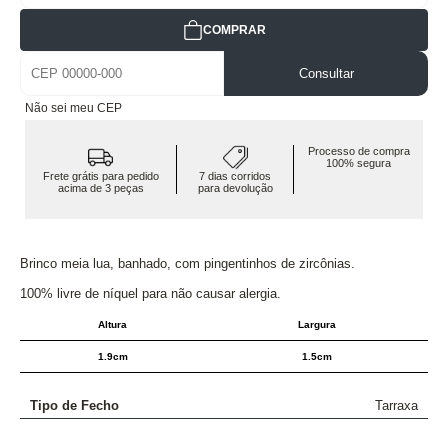
COMPRAR
Consultar
Não sei meu CEP
Processo de compra
100% segura
Frete grátis para pedido
7 dias corridos
acima de 3 peças
para devolução
Brinco meia lua, banhado, com pingentinhos de zircônias.
100% livre de níquel para não causar alergia.
Altura
Largura
1.9cm
1.5cm
Tipo de Fecho
Tarraxa