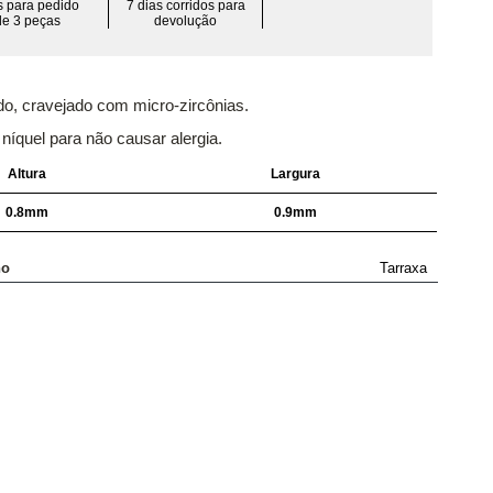
is para pedido
7 dias corridos para
de 3 peças
devolução
o, cravejado com micro-zircônias.
 níquel para não causar alergia.
Altura
Largura
0.8mm
0.9mm
ho
Tarraxa