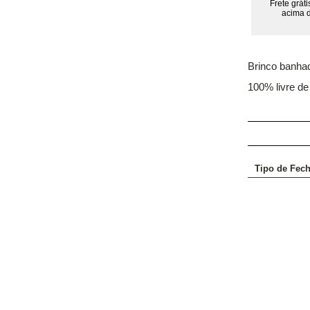
Frete grát
acima 
Brinco banhad
100% livre de
Tipo de Fec