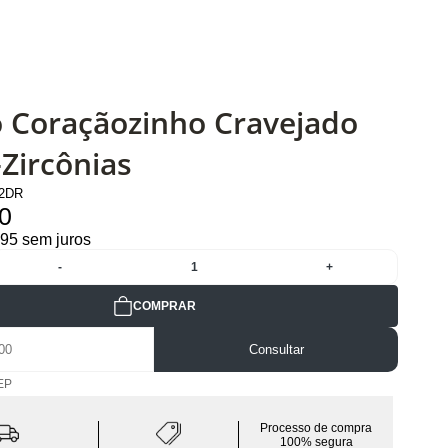
o Coraçãozinho Cravejado
Zircônias
12DR
0
,95 sem juros
-
1
+
COMPRAR
Consultar
EP
Processo de compra
100% segura