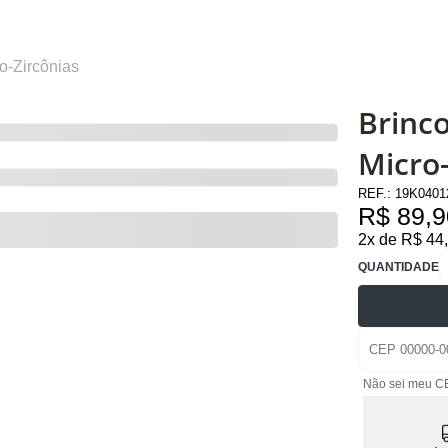
o-Zircônias
Brinc
Micro-
REF.:
19K040
R$ 89,9
2x de R$ 44
QUANTIDADE
Não sei meu C