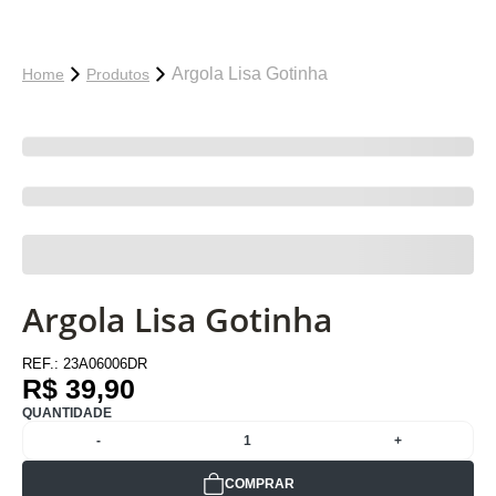
Argola Lisa Gotinha
Home
Produtos
Argola Lisa Gotinha
REF.:
23A06006DR
R$ 39,90
QUANTIDADE
-
1
+
COMPRAR