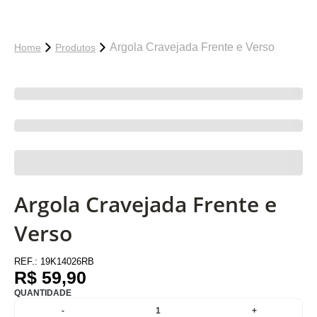
Argola Cravejada Frente e Verso
Home
Produtos
Argola Cravejada Frente e
Verso
REF.:
19K14026RB
R$ 59,90
QUANTIDADE
-
1
+