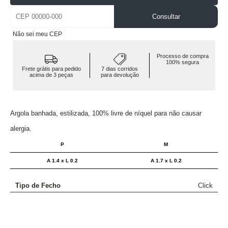
Consultar
Não sei meu CEP
Processo de compra
100% segura
Frete grátis para pedido
7 dias corridos
acima de 3 peças
para devolução
Argola banhada, estilizada, 100% livre de níquel para não causar
alergia.
P
M
A 1.4 x L 0.2
A 1.7 x L 0.2
Tipo de Fecho
Click