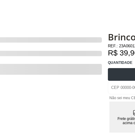
Brinco
REF.:
23A060
R$ 39,9
QUANTIDADE
Não sei meu C
Frete grát
acima 