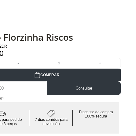
 Florzinha Riscos
12DR
0
-
1
+
COMPRAR
Consultar
EP
Processo de compra
100% segura
is para pedido
7 dias corridos para
de 3 peças
devolução