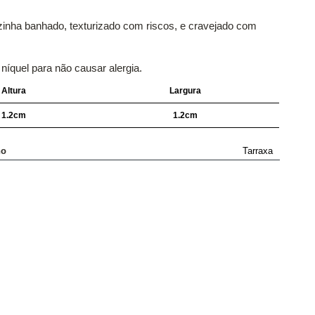
rzinha banhado, texturizado com riscos, e cravejado com
 níquel para não causar alergia.
Altura
Largura
1.2cm
1.2cm
ho
Tarraxa