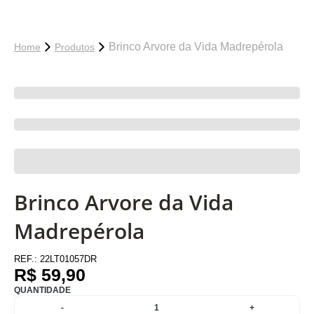
Brinco Arvore da Vida Madrepérola
Home
Produtos
Brinco Arvore da Vida
Madrepérola
REF.:
22LT01057DR
R$ 59,90
QUANTIDADE
-
1
+