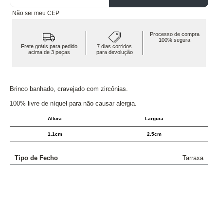
Não sei meu CEP
Processo de compra
100% segura
Frete grátis para pedido
7 dias corridos
acima de 3 peças
para devolução
Brinco banhado, cravejado com zircônias.
100% livre de níquel para não causar alergia.
Altura
Largura
1.1cm
2.5cm
Tipo de Fecho
Tarraxa