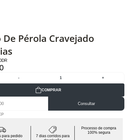
o De Pérola Cravejado
ias
20DR
0
-
1
+
COMPRAR
Consultar
EP
Processo de compra
100% segura
is para pedido
7 dias corridos para