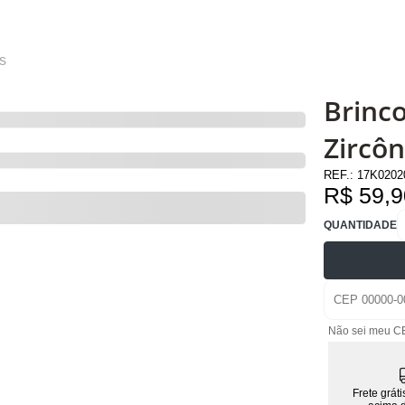
s
Brinc
Zircôn
REF.:
17K020
R$ 59,9
QUANTIDADE
Não sei meu C
Frete grát