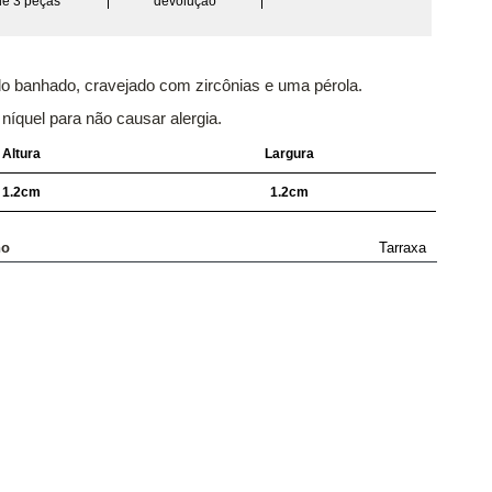
de 3 peças
devolução
o banhado, cravejado com zircônias e uma pérola.
 níquel para não causar alergia.
Altura
Largura
1.2cm
1.2cm
ho
Tarraxa