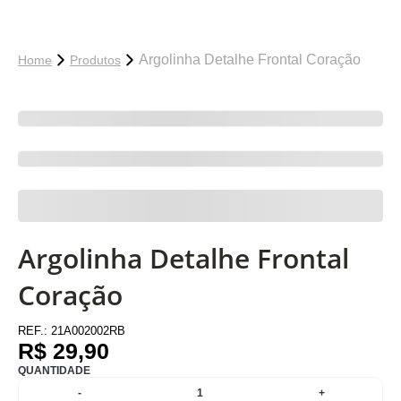
Argolinha Detalhe Frontal Coração
Home
Produtos
Argolinha Detalhe Frontal
Coração
REF.:
21A002002RB
R$ 29,90
QUANTIDADE
-
1
+