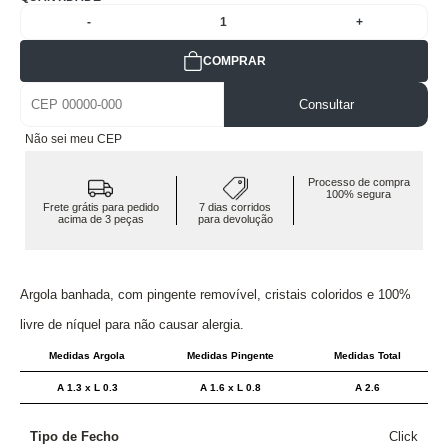
-
1
+
COMPRAR
Consultar
Não sei meu CEP
Processo de compra
100% segura
Frete grátis para pedido
7 dias corridos
acima de 3 peças
para devolução
Argola banhada, com pingente removível, cristais coloridos e 100%
livre de níquel para não causar alergia.
Medidas Argola
Medidas Pingente
Medidas Total
A 1.3 x L 0.3
A 1.6 x L 0.8
A 2.6
Tipo de Fecho
Click