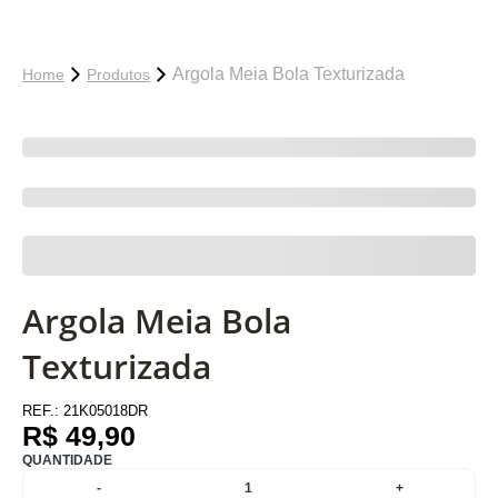
Argola Meia Bola Texturizada
Home
Produtos
Argola Meia Bola
Texturizada
REF.:
21K05018DR
R$ 49,90
QUANTIDADE
-
1
+